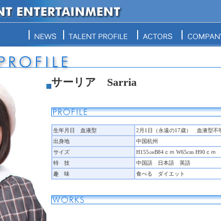
サーリア Sarria
生年月日 血液型
2月1日（永遠の17歳） 血液型不
出身地
中国杭州
サイズ
H155㎝B84ｃｍ W65cm H90ｃｍ
特 技
中国語 日本語 英語
趣 味
食べる ダイエット