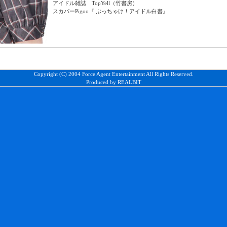
アイドル雑誌 TopYell（竹書房）
スカパーPigoo『 ぶっちゃけ！アイドル白書』
Copyright (C) 2004 Force Agent Entertainment All Rights Reserved.
Produced by REALBIT